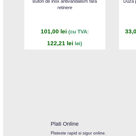
Buton de inox antivandalism fara
Duza 
retinere
101,00
lei
33,
(cu TVA:
122,21
lei
lei)
Plati Online
Plateste rapid si sigur online.