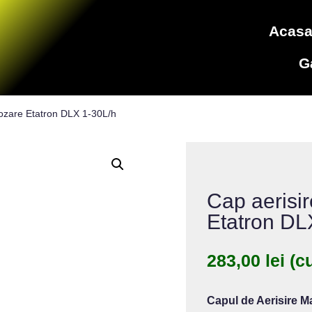
Acas
G
ozare Etatron DLX 1-30L/h
Cap aerisi
Etatron DL
283,00
lei
(c
Capul de Aerisire M