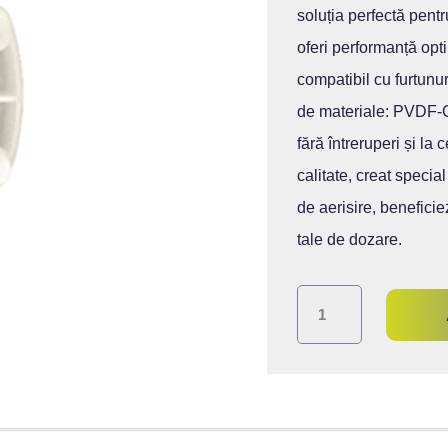
soluția perfectă pentr
oferi performanță opti
compatibil cu furtunur
de materiale: PVDF-
fără întreruperi și l
calitate, creat specia
de aerisire, beneficie
tale de dozare.
Cantitate
Cap
aerisire
manuala
pompa
dozare
Etatron