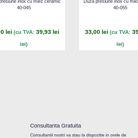
presiune inox cu miez ceramic
Duza presiune inox cu mie
40-045
40-055
00
lei
39,93
lei
33,00
lei
3
(cu TVA:
(cu TVA:
lei)
lei)
Consultanta Gratuita
Consultantii nostri va stau la dispozitie in orele de