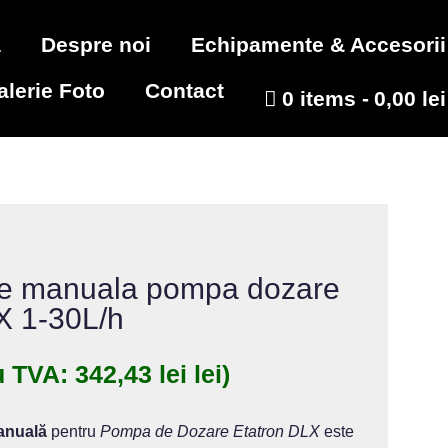
a
Despre noi
Echipamente & Accesorii
alerie Foto
Contact
0 items
0,00 lei
re manuala pompa dozare
X 1-30L/h
u TVA:
342,43
lei
lei)
anuală
pentru
Pompa de Dozare Etatron DLX
este