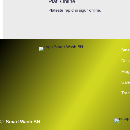
Plati Online
Plateste rapid si sigur online.
Sma
Desp
Mag
Gale
Tran
©
Smart Wash BN