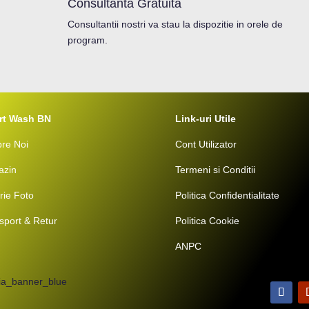
Consultanta Gratuita
Consultantii nostri va stau la dispozitie in orele de
program.
rt Wash BN
Link-uri Utile
re Noi
Cont Utilizator
azin
Termeni si Conditii
rie Foto
Politica Confidentialitate
sport & Retur
Politica Cookie
ANPC