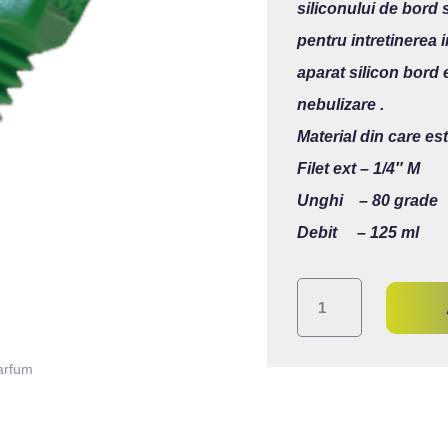
siliconului de bord 
pentru intretinerea 
aparat silicon bord 
nebulizare .
Material din care est
Filet ext – 1/4″ M
Unghi – 80 grade
Debit – 125 ml
Cantitate
Duza
parfum,
luciu
anvelope,
silicon
bord,