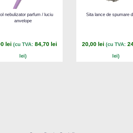
tol nebulizator parfum / luciu
Sita lance de spumare di
anvelope
00
lei
84,70
lei
20,00
lei
2
(cu TVA:
(cu TVA:
lei)
lei)