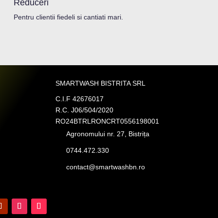
Reduceri
Pentru clientii fiedeli si cantiati mari.
SMARTWASH BISTRITA SRL
C.I.F 42676017
R.C. J06/504/2020
RO24BTRLRONCRT0556198001
Agronomului nr. 27, Bistrița
0744.472.330
contact@smartwashbn.ro