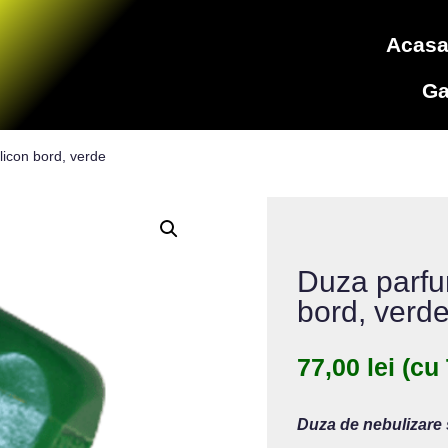
Acas
Ga
licon bord, verde
Duza parfum
bord, verd
77,00
lei
(cu
Duza de nebulizare s