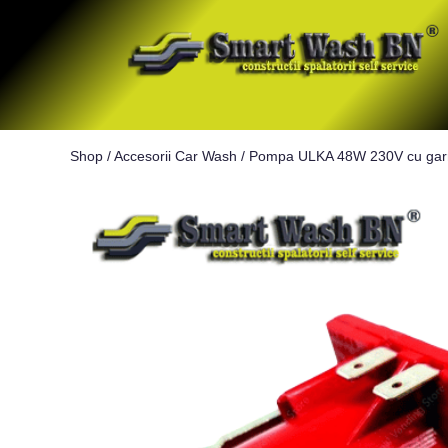
Shop
/
Accesorii Car Wash
/
Pompa ULKA 48W 230V cu garni