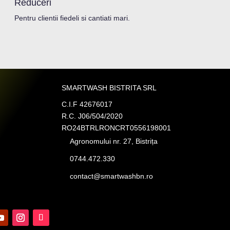
Reduceri
Pentru clientii fiedeli si cantiati mari.
SMARTWASH BISTRITA SRL
C.I.F 42676017
R.C. J06/504/2020
RO24BTRLRONCRT0556198001
Agronomului nr. 27, Bistrița
0744.472.330
contact@smartwashbn.ro