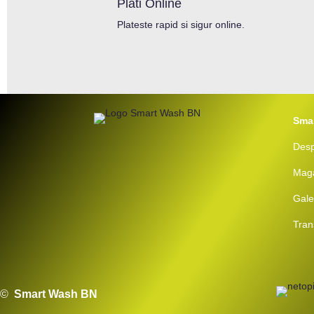
Plati Online
Plateste rapid si sigur online.
Sma
Desp
Mag
Gale
Tran
©
Smart Wash BN