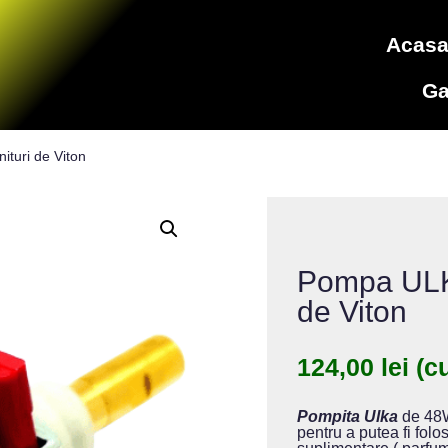
Acas
Ga
turi de Viton
Pompa ULK
de Viton
124,00
lei
(c
Pompita Ulka
de 48W 
pentru a putea fi folo