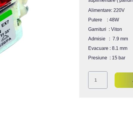
suplimentare ( parfum,
Alimentare: 220V
Putere : 48W
Garnituri : Viton
Admisie : 7.9 mm
Evacuare : 8.1 mm
Presiune : 15 bar
Cantitate
Pompa
ULKA
48W
230V
cu
garnituri
de
Viton