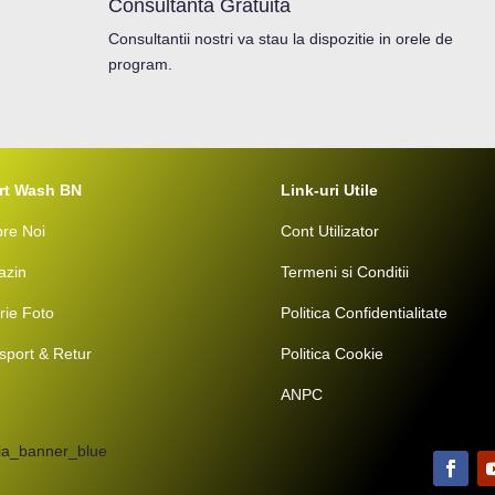
Consultanta Gratuita
Consultantii nostri va stau la dispozitie in orele de
program.
rt Wash BN
Link-uri Utile
re Noi
Cont Utilizator
azin
Termeni si Conditii
rie Foto
Politica Confidentialitate
sport & Retur
Politica Cookie
ANPC