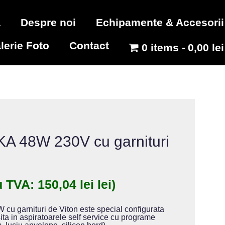
a
Despre noi
Echipamente & Accesorii
lerie Foto
Contact
0 items
0,00 lei
A 48W 230V cu garnituri
u TVA:
150,04
lei
lei)
cu garnituri de Viton este special configurata
sita in aspiratoarele self service cu programe