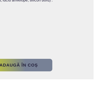
 luciu anvelope, silicon bord) .
ADAUGĂ ÎN COȘ