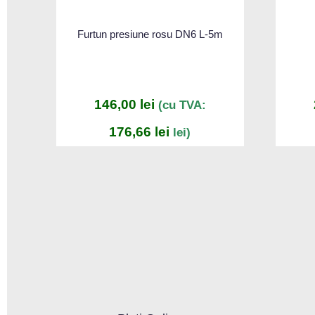
Furtun presiune rosu DN6 L-5m
146,00
lei
(cu TVA:
176,66
lei
lei)